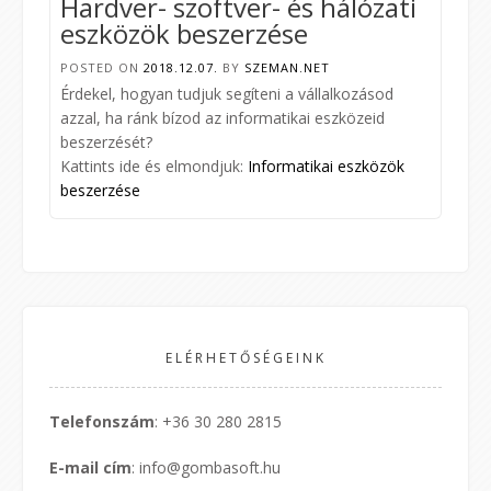
Hardver- szoftver- és hálózati
eszközök beszerzése
POSTED ON
2018.12.07.
BY
SZEMAN.NET
Érdekel, hogyan tudjuk segíteni a vállalkozásod
azzal, ha ránk bízod az informatikai eszközeid
beszerzését?
Kattints ide és elmondjuk:
Informatikai eszközök
beszerzése
ELÉRHETŐSÉGEINK
Telefonszám
:
+36 30 280 2815
E-mail cím
: info@gombasoft.hu